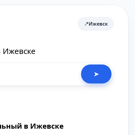
Ижевск
в Ижевске
➤
льный в Ижевске