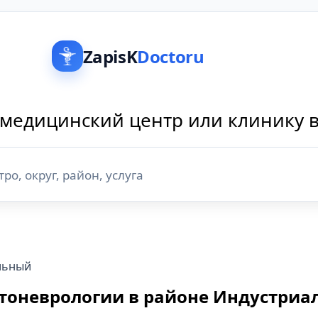
ZapisK
Doctoru
медицинский центр или клинику 
льный
отоневрологии в районе Индустриа