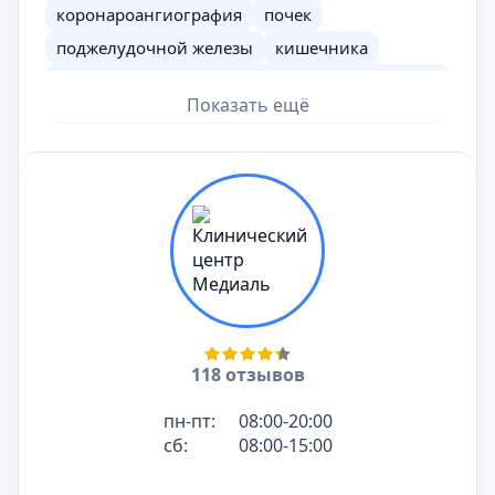
коронароангиография
почек
поджелудочной железы
кишечника
чрескожная чреспеченочная холангиография
(ЧЧХГ)
Показать ещё
конечностей
брюшной полости
грудного отдела
легких
шеи
бедренная
малого таза
периферическая
желудка
118 отзывов
пн-пт:
08:00-20:00
сб:
08:00-15:00