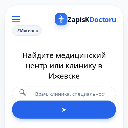
ZapisK
Doctoru
Ижевск
Найдите медицинский
центр или клинику в
Ижевске
🔍
➤