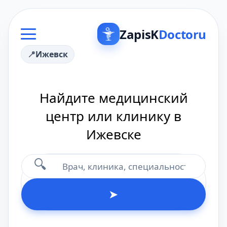
ZapisK
Doctoru
Ижевск
Найдите медицинский
центр или клинику в
Ижевске
🔍
➤