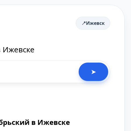
Ижевск
в Ижевске
➤
брьский в Ижевске