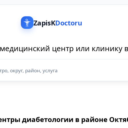
ZapisK
Doctoru
медицинский центр или клинику 
й
ентры диабетологии в районе Октя