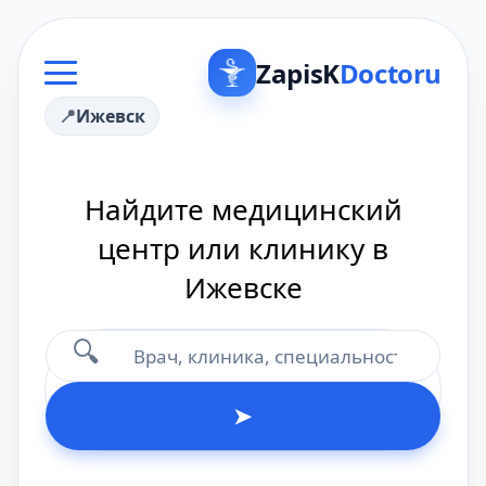
ZapisK
Doctoru
Ижевск
Найдите медицинский
центр или клинику в
Ижевске
🔍
➤