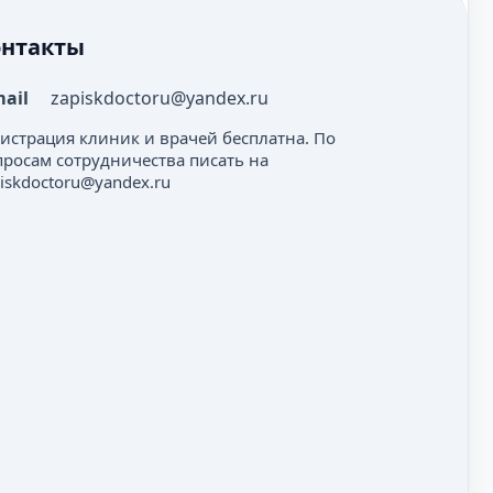
онтакты
mail
zapiskdoctoru@yandex.ru
гистрация клиник и врачей бесплатна. По
просам сотрудничества писать на
iskdoctoru@yandex.ru