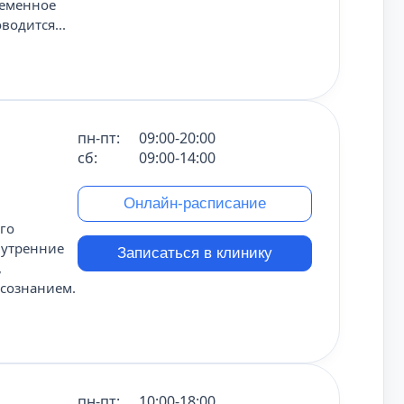
ременное
одится...
пн-пт:
09:00-20:00
сб:
09:00-14:00
Онлайн-расписание
го
нутренние
Записаться в клинику
,
дсознанием.
пн-пт:
10:00-18:00