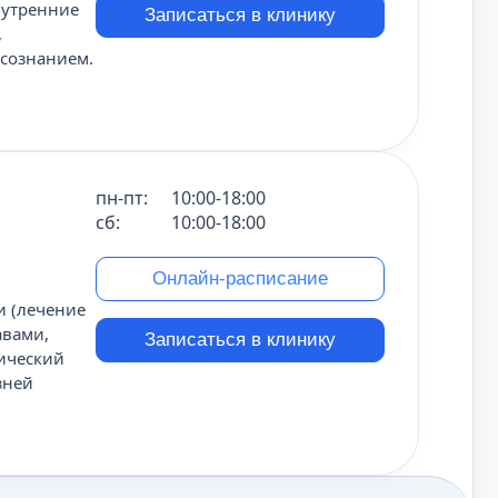
нутренние
Записаться в клинику
,
дсознанием.
пн-пт:
10:00-18:00
сб:
10:00-18:00
Онлайн-расписание
и (лечение
авами,
Записаться в клинику
сический
зней