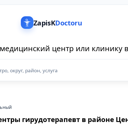
ZapisK
Doctoru
медицинский центр или клинику 
льный
ентры гирудотерапевт в районе Це