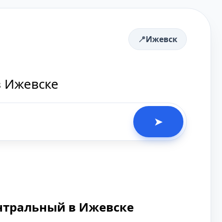
Ижевск
в Ижевске
➤
нтральный в Ижевске