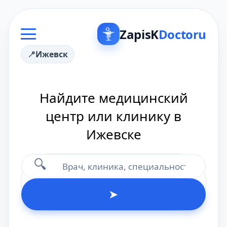
ZapisK
Doctoru
Ижевск
Найдите медицинский
центр или клинику в
Ижевске
🔍
➤