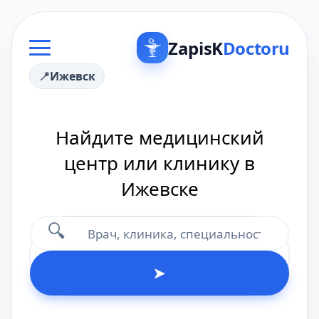
ZapisK
Doctoru
Ижевск
Найдите медицинский
центр или клинику в
Ижевске
🔍
➤