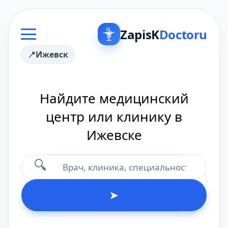
ZapisK
Doctoru
Ижевск
Найдите медицинский
центр или клинику в
Ижевске
🔍
➤