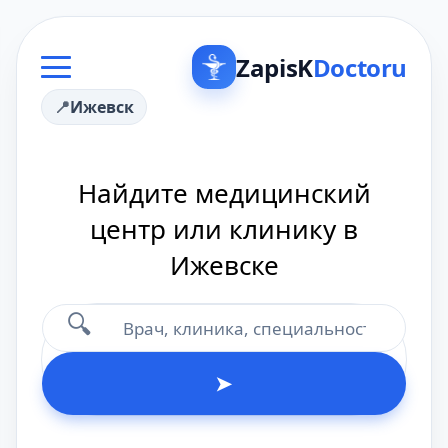
ZapisK
Doctoru
Ижевск
Найдите медицинский
центр или клинику в
Ижевске
🔍
➤