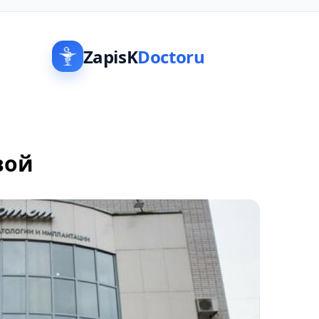
ZapisK
Doctoru
вой