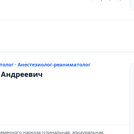
толог · Анестезиолог-реаниматолог
 Андреевич
еменного наркоза (спинальная, эпидуральная,