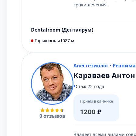
сроки лечения.
Dentalroom (Денталрум)
Горьковская
1087 м
Анестезиолог · Реанима
Караваев Антон
Стаж 22 года
Приём в клинике
1200
₽
0 отзывов
Владеет всеми видами совр