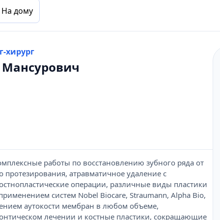
На дому
г-хирург
т Мансурович
омплексные работы по восстановлению зубного ряда от
до протезирования, атравматичное удаление с
остнопластические операции, различные виды пластики
рименением систем Nobel Biocare, Straumann, Alpha Bio,
нением аутокости мембран в любом объеме,
онтическом лечении и костные пластики, сокращающие