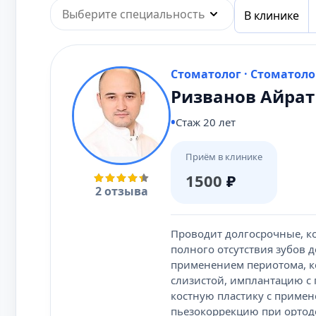
Выберите специальность
В клинике
Стоматолог · Стоматоло
Ризванов Айра
Стаж 20 лет
Приём в клинике
1500
₽
2 отзыва
Проводит долгосрочные, к
полного отсутствия зубов 
применением периотома, к
слизистой, имплантацию с п
костную пластику с приме
пьезокоррекцию при ортод