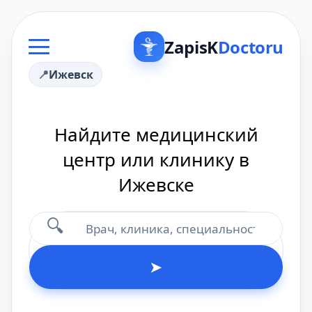
ZapisK
Doctoru
Ижевск
Найдите медицинский
центр или клинику в
Ижевске
🔍
➤