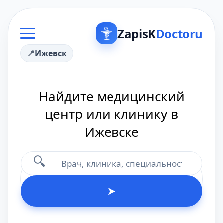
ZapisK
Doctoru
Ижевск
Найдите медицинский
центр или клинику в
Ижевске
🔍
➤