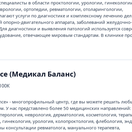
ециалисты в области проктологии, урологии, гинекологии
еврологии, ортопедии, ревматологии, отоларингологии,
агают услуги по диагностике и комплексному лечению де
й опорно-двигательного аппарата, заболеваний желудочно
. Для диагностики и выявления патологий используется сов
удование, отвечающее мировым стандартам. В клинике пров
nce (Медикал Баланс)
 100К
ance» - многопрофильный центр, где вы можете решить люб
м. У нас представлено более 50 медицинских направлений:
терология, неврология, дерматология, косметология, терап
 гинекология, урология, колопроктология, флебология, энд
ны консультации ревматолога, мануального терапевта,