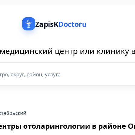
ZapisK
Doctoru
медицинский центр или клинику 
ктябрьский
ентры отоларингологии в районе О