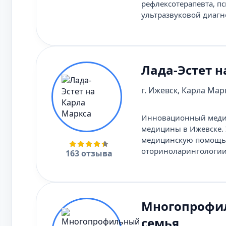
рефлексотерапевта, п
ультразвуковой диагн
Лада-Эстет н
г. Ижевск, Карла Марк
Инновационный медиц
медицины в Ижевске. 
медицинскую помощь в
оториноларингологии,
163 отзыва
Многопрофил
семья