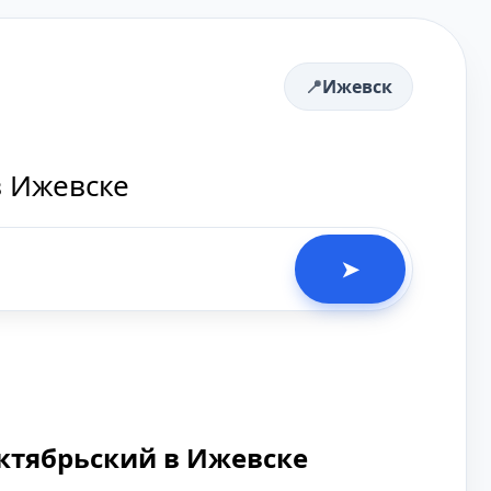
Ижевск
в Ижевске
➤
ктябрьский в Ижевске