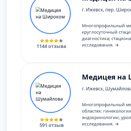
г. Ижевск, пер. Широк
Многопрофильный меди
круглосуточный стаци
диагностика; стацион
исследования.
→
1144 отзыва
Медицея на
г. Ижевск, Шумайлова
Многопрофильный мед
областях: гинекологи
эндокринологии, урол
исследования.
→
591 отзыв