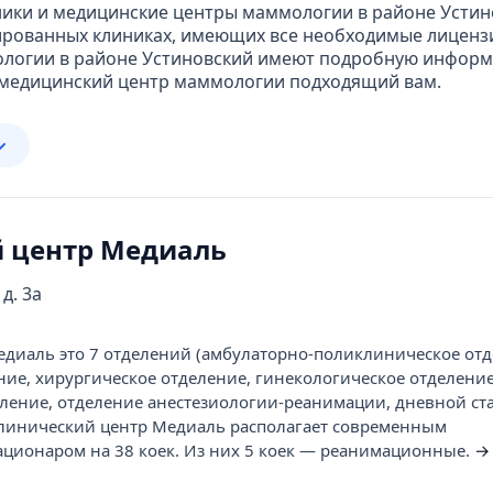
ники и медицинские центры маммологии в районе Устино
ированных клиниках, имеющих все необходимые лиценз
ологии в районе Устиновский имеют подробную информа
й медицинский центр маммологии подходящий вам.
 центр Медиаль
д. 3а
диаль это 7 отделений (амбулаторно-поликлиническое отд
ние, хирургическое отделение, гинекологическое отделение
ление, отделение анестезиологии-реанимации, дневной ста
Клинический центр Медиаль располагает современным
ционаром на 38 коек. Из них 5 коек — реанимационные.
→