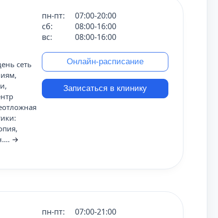
пн-пт:
07:00-20:00
сб:
08:00-16:00
вс:
08:00-16:00
Онлайн-расписание
ень сеть
ниям,
и,
Записаться в клинику
ентр
Неотложная
ики:
опия,
...
→
пн-пт:
07:00-21:00