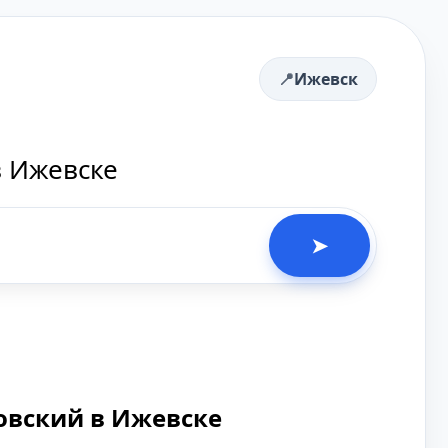
Ижевск
в Ижевске
➤
овский в Ижевске