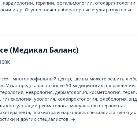
и, кардиологии, терапии, офтальмологии, отоларингологии,
огии и др. Осуществляет лабораторные и ультразвуковые
nce (Медикал Баланс)
 100К
ance» - многопрофильный центр, где вы можете решить люб
м. У нас представлено более 50 медицинских направлений:
терология, неврология, дерматология, косметология, терап
 гинекология, урология, колопроктология, флебология, энд
ны консультации ревматолога, мануального терапевта,
сихотерапевта, психиатра и нарколога, специалиста функци
остики и других специалистов.
→