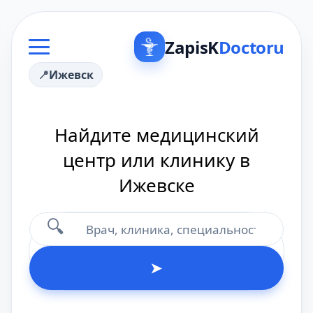
ZapisK
Doctoru
Ижевск
Найдите медицинский
центр или клинику в
Ижевске
🔍
➤