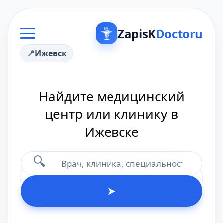
ZapisK
Doctoru
Ижевск
Найдите медицинский
центр или клинику в
Ижевске
🔍
➤