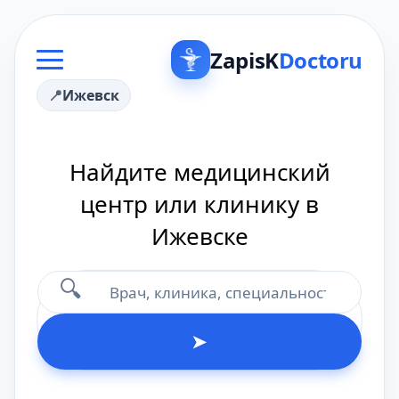
ZapisK
Doctoru
Ижевск
Найдите медицинский
центр или клинику в
Ижевске
🔍
➤