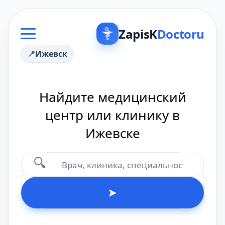
ZapisK
Doctoru
Ижевск
Найдите медицинский
центр или клинику в
Ижевске
🔍
➤