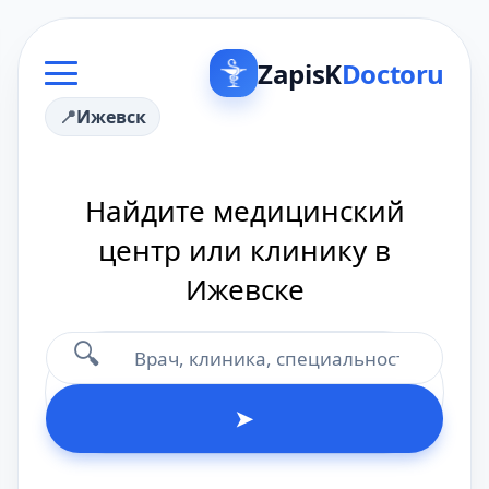
ZapisK
Doctoru
Ижевск
Найдите медицинский
центр или клинику в
Ижевске
🔍
➤