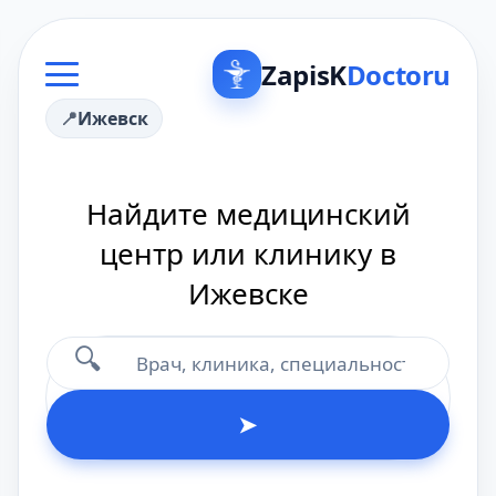
ZapisK
Doctoru
Ижевск
Найдите медицинский
центр или клинику в
Ижевске
🔍
➤