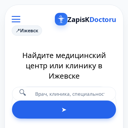
ZapisK
Doctoru
Ижевск
Найдите медицинский
центр или клинику в
Ижевске
🔍
➤