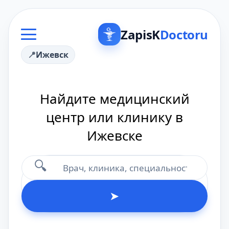
ZapisK
Doctoru
Ижевск
Найдите медицинский
центр или клинику в
Ижевске
🔍
➤