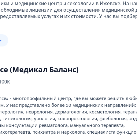
ики и медицинские центры сексологии в Ижевске. На н
обходимые лицензии для осуществления медицинской д
едоставляемых услугах и их стоимости. У нас вы подбе
nce (Медикал Баланс)
 100К
ance» - многопрофильный центр, где вы можете решить люб
м. У нас представлено более 50 медицинских направлений:
терология, неврология, дерматология, косметология, терап
 гинекология, урология, колопроктология, флебология, энд
ны консультации ревматолога, мануального терапевта,
сихотерапевта, психиатра и нарколога, специалиста функци