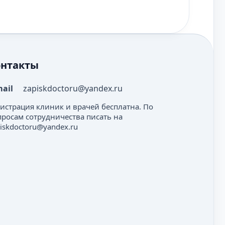
онтакты
mail
zapiskdoctoru@yandex.ru
гистрация клиник и врачей бесплатна. По
просам сотрудничества писать на
iskdoctoru@yandex.ru