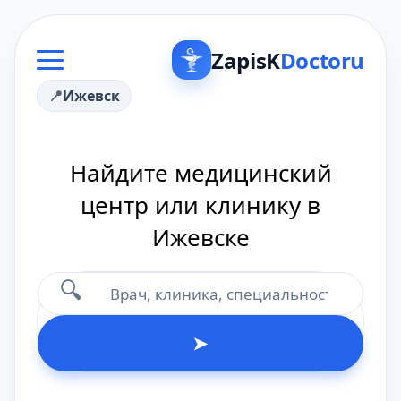
ZapisK
Doctoru
Ижевск
Найдите медицинский
центр или клинику в
Ижевске
🔍
➤