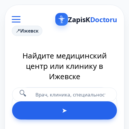
ZapisK
Doctoru
Ижевск
Найдите медицинский
центр или клинику в
Ижевске
🔍
➤