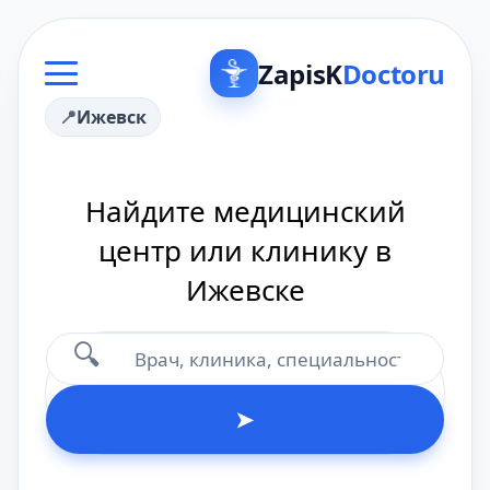
ZapisK
Doctoru
Ижевск
Найдите медицинский
центр или клинику в
Ижевске
🔍
➤