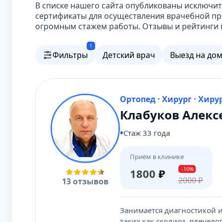
В списке нашего сайта опубликованы исключ
сертификаты для осуществления врачебной пр
огромным стажем работы. Отзывы и рейтинги в
1
Фильтры
Детский врач
Выезд на до
Ортопед · Хирург · Хиру
Клабуков Алек
Стаж 33 года
Приём в клинике
-10%
1800
₽
2000
₽
13 отзывов
Занимается диагностикой 
таких как сколиоз, плечел