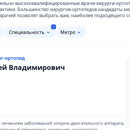
ительно высококвалифицированные врачи-хирурги-орто
актики. Большинство хирургов-ортопедов кандидаты мед
рачей позволят выбрать вам, наиболее подходящего сп
1
м
Специальность
Метро
рг-ортопед
сей Владимирович
и лечением заболеваний опорно-двигательного аппарата,
опаточный периартроз, кривошея, косолапость,