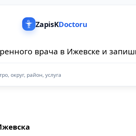
ZapisK
Doctoru
ренного врача в Ижевске и запиш
 Ижевска