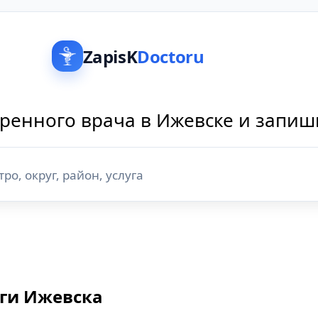
ZapisK
Doctoru
ренного врача в Ижевске и запиш
оги Ижевска