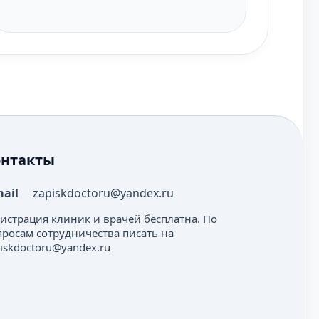
онтакты
mail
zapiskdoctoru@yandex.ru
гистрация клиник и врачей бесплатна. По
просам сотрудничества писать на
iskdoctoru@yandex.ru