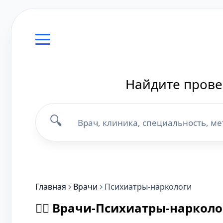
Найдите прове
🔍
Главная
Врачи
Психиатры-наркологи
👨‍⚕️ Врачи-Психиатры-наркол