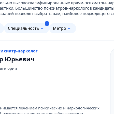
ительно высококвалифицированные врачи-психиатры-на
актики. Большинство психиатров-наркологов кандидаты 
рачей позволят выбрать вам, наиболее подходящего сп
1
м
Специальность
Метро
Психиатр-нарколог
ур Юрьевич
категории
анимается лечением психических и наркологических
ей пациентов с эндогенными заболеваниями,