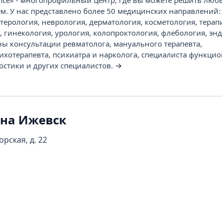
ance» - многопрофильный центр, где вы можете решить люб
м. У нас представлено более 50 медицинских направлений:
терология, неврология, дерматология, косметология, терап
 гинекология, урология, колопроктология, флебология, энд
ны консультации ревматолога, мануального терапевта,
сихотерапевта, психиатра и нарколога, специалиста функци
остики и других специалистов.
→
на Ижевск
рская, д. 22