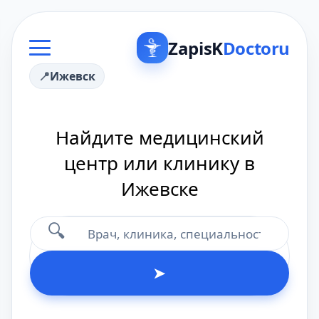
ZapisK
Doctoru
Ижевск
Найдите медицинский
центр или клинику в
Ижевске
🔍
➤