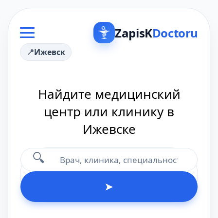
ZapisK
Doctoru
Ижевск
Найдите медицинский
центр или клинику в
Ижевске
🔍
➤