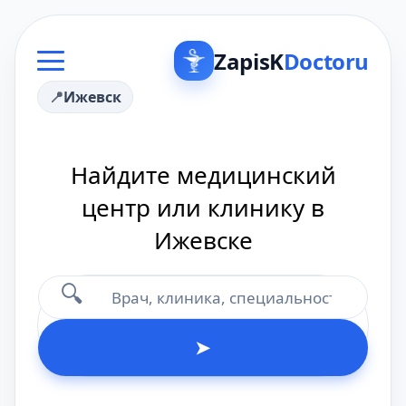
ZapisK
Doctoru
Ижевск
Найдите медицинский
центр или клинику в
Ижевске
🔍
➤