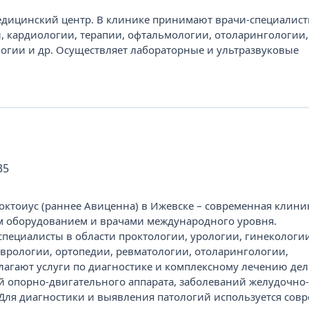
ицинский центр. В клинике принимают врачи-специалисты
и, кардиологии, терапии, офтальмологии, отоларингологии,
огии и др. Осуществляет лабораторные и ультразвуковые
35
ктоиус (раннее Авиценна) в Ижевске – современная клиник
 оборудованием и врачами международного уровня.
ециалисты в области проктологии, урологии, гинекологии
еврологии, ортопедии, ревматологии, отоларингологии,
агают услуги по диагностике и комплексному лечению де
й опорно-двигательного аппарата, заболеваний желудочно
. Для диагностики и выявления патологий используется сов