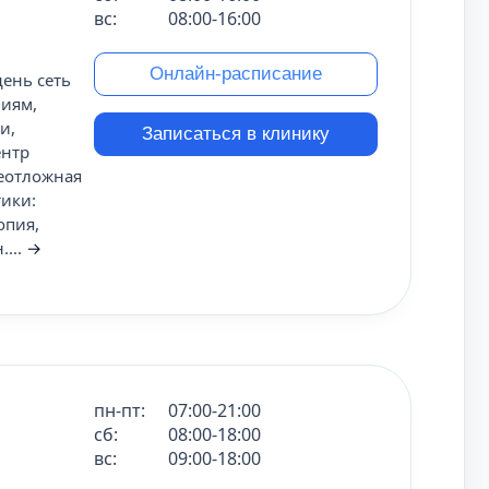
вс:
08:00-16:00
Онлайн-расписание
ень сеть
ниям,
и,
Записаться в клинику
ентр
Неотложная
ики:
опия,
...
→
пн-пт:
07:00-21:00
сб:
08:00-18:00
вс:
09:00-18:00