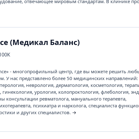
удование, отвечающее мировым стандартам. В клинике пров
nce (Медикал Баланс)
 100К
ance» - многопрофильный центр, где вы можете решить люб
м. У нас представлено более 50 медицинских направлений:
терология, неврология, дерматология, косметология, терап
 гинекология, урология, колопроктология, флебология, энд
ны консультации ревматолога, мануального терапевта,
сихотерапевта, психиатра и нарколога, специалиста функци
остики и других специалистов.
→