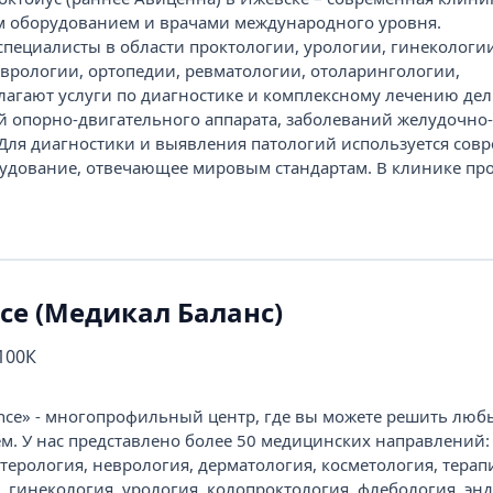
 оборудованием и врачами международного уровня.
ециалисты в области проктологии, урологии, гинекологии
еврологии, ортопедии, ревматологии, отоларингологии,
агают услуги по диагностике и комплексному лечению де
й опорно-двигательного аппарата, заболеваний желудочно
. Для диагностики и выявления патологий используется сов
удование, отвечающее мировым стандартам. В клинике пров
nce (Медикал Баланс)
 100К
ance» - многопрофильный центр, где вы можете решить люб
м. У нас представлено более 50 медицинских направлений:
терология, неврология, дерматология, косметология, терап
 гинекология, урология, колопроктология, флебология, энд