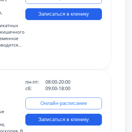
,
Записаться в клинику
ликатных
-кишечного
ременное
одится...
пн-пт:
08:00-20:00
сб:
09:00-18:00
Онлайн-расписание
ые
Записаться в клинику
ия,
оскопия. В