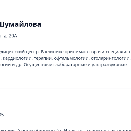
 Шумайлова
, д. 20А
ицинский центр. В клинике принимают врачи-специалисты
и, кардиологии, терапии, офтальмологии, отоларингологии,
огии и др. Осуществляет лабораторные и ультразвуковые
35
ктоиус (раннее Авиценна) в Ижевске – современная клиник