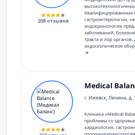
высокотехнологичным
Квалифицированные сп
гастроэнтерологии, н
208 отзывов
эндокринологии предл
заболеваний, болезне
тракта и лор органов
эндоскопическое обор
→
Medical Bala
г. Ижевск, Ленина, д.
Клиника «Medical Bal
проблемы со здоровье
кардиология, гастроэн
оториноларингология,