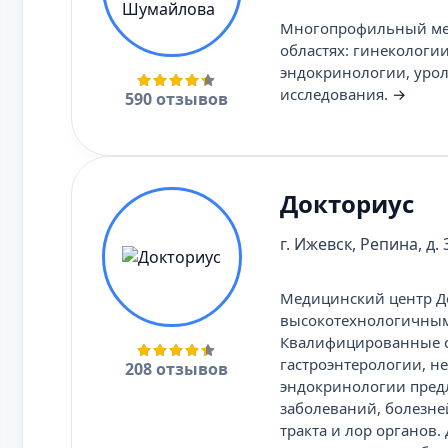
Многопрофильный мед
областях: гинекологи
эндокринологии, урол
исследования.
→
590 отзывов
Докториус
г. Ижевск, Репина, д. 
Медицинский центр До
высокотехнологичным
Квалифицированные сп
гастроэнтерологии, н
208 отзывов
эндокринологии предл
заболеваний, болезне
тракта и лор органов